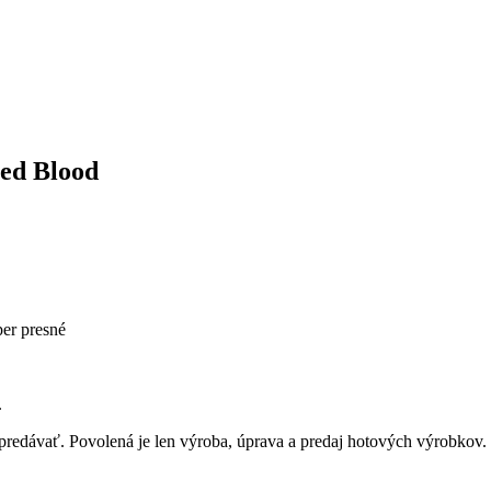
led Blood
per presné
.
predávať. Povolená je len výroba, úprava a predaj hotových výrobkov.