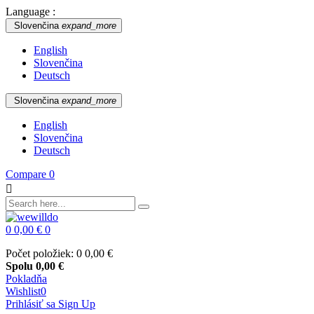
Language :
Slovenčina
expand_more
English
Slovenčina
Deutsch
Slovenčina
expand_more
English
Slovenčina
Deutsch
Compare
0

0
0,00 €
0
Počet položiek: 0
0,00 €
Spolu
0,00 €
Pokladňa
Wishlist
0
Prihlásiť sa
Sign Up