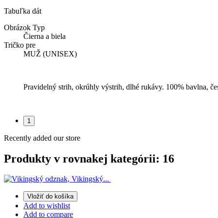
Tabuľka dát
Obrázok Typ
Čierna a biela
Tričko pre
MUŽ (UNISEX)
Pravidelný strih, okrúhly výstrih, dlhé rukávy. 100% bavlna, če
1
Recently added our store
Produkty v rovnakej kategórii: 16
Vložiť do košíka
Add to wishlist
Add to compare