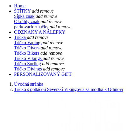
Home
ŠTÍTKY
add
remove
Šípka znak
add
remove
Okrúhly znak
add
remove
parkovacie značky
add
remove
ODZNAKY A NÁLEPKY
Trička
add
remove
Tričko Vaping
add
remove
Tričko Divers
add
remove
Tričko Bikers
add
remove
Tričko Vikings
add
remove
Tričko Surfing
add
remove
Tričko Divings
add
remove
PERSONALIZOVANÝ GiFT
Úvodná stránka
Tričko s potlačou Severskí Vikingovia sa modlia k Odinovi