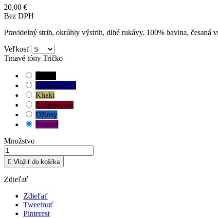
20,00 €
Bez DPH
Pravidelný strih, okrúhly výstrih, dlhé rukávy. 100% bavlna, česaná v
Veľkosť
Tmavé tóny Tričko
Čierna
Námorníctvo
Khaki
Burgundsko
Džínsy
Fialová
Množstvo

Vložiť do košíka
Zdieľať
Zdieľať
Tweetnuť
Pinterest