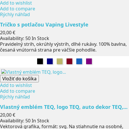
Add to wishlist
Add to compare
Rýchly náhľad
Tričko s potlačou Vaping Livestyle
Cena
20,00 €
Availability:
50 In Stock
Pravidelný strih, okrúhly výstrih, dlhé rukávy. 100% bavlna,
česaná vnútorná strana pre väčšie pohodlie.
Čierna
Námorníctvo
Khaki
Burgundsko
Džínsy
Fialová
Vložiť do košíka
Add to wishlist
Add to compare
Rýchly náhľad
Vlastný emblém TEQ, logo TEQ, auto dekor TEQ,...
Cena
20,00 €
Availability:
50 In Stock
Vektorová grafika, formát: svg. Na stiahnutie na osobné,