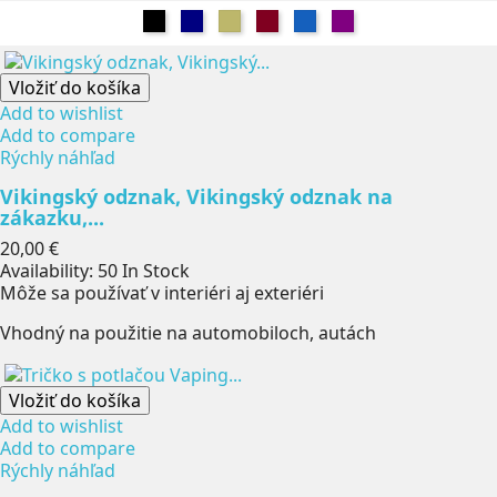
Čierna
Námorníctvo
Khaki
Burgundsko
Džínsy
Fialová
Vložiť do košíka
Add to wishlist
Add to compare
Rýchly náhľad
Vikingský odznak, Vikingský odznak na
zákazku,...
Cena
20,00 €
Availability:
50 In Stock
Môže sa používať v interiéri aj exteriéri
Vhodný na použitie na automobiloch, autách
Vložiť do košíka
Add to wishlist
Add to compare
Rýchly náhľad