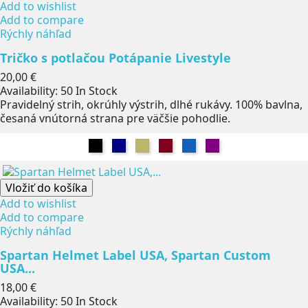
Add to wishlist
Add to compare
Rýchly náhľad
Tričko s potlačou Potápanie Livestyle
Cena
20,00 €
Availability:
50 In Stock
Pravidelný strih, okrúhly výstrih, dlhé rukávy. 100% bavlna,
česaná vnútorná strana pre väčšie pohodlie.
Čierna
Námorníctvo
Khaki
Burgundsko
Džínsy
Fialová
Vložiť do košíka
Add to wishlist
Add to compare
Rýchly náhľad
Spartan Helmet Label USA, Spartan Custom
USA...
Cena
18,00 €
Availability:
50 In Stock