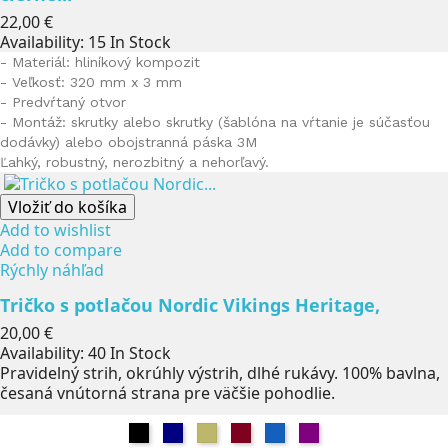
Cena
22,00 €
Availability:
15 In Stock
- Materiál: hliníkový kompozit
- Veľkosť: 320 mm x 3 mm
- Predvŕtaný otvor
-
Montáž: skrutky alebo skrutky (šablóna na vŕtanie je súčasťou
dodávky) alebo
obojstranná páska 3M
Ľahký, robustný, nerozbitný a nehorľavý.
Vložiť do košíka
Add to wishlist
Add to compare
Rýchly náhľad
Tričko s potlačou Nordic Vikings Heritage,
Cena
20,00 €
Availability:
40 In Stock
Pravidelný strih, okrúhly výstrih, dlhé rukávy. 100% bavlna,
česaná vnútorná strana pre väčšie pohodlie.
Čierna
Námorníctvo
Khaki
Burgundsko
Džínsy
Fialová