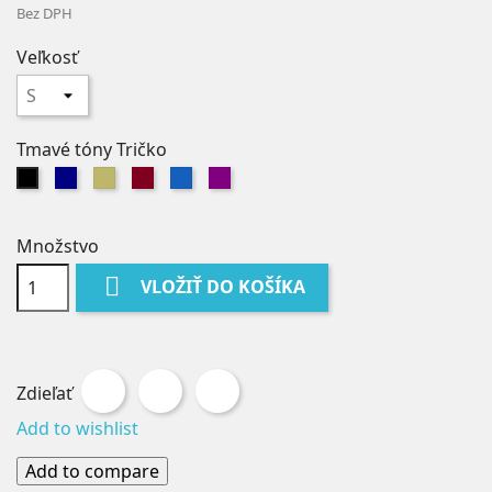
Bez DPH
Veľkosť
Tmavé tóny Tričko
Námorníctvo
Khaki
Burgundsko
Džínsy
Fialová
Čierna
Množstvo

VLOŽIŤ DO KOŠÍKA
Zdieľať
Tweetnuť
Pinterest
Zdieľať
Add to wishlist
Add to compare