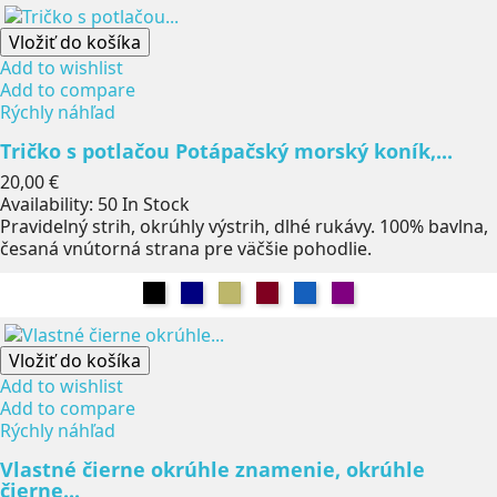
Vložiť do košíka
Add to wishlist
Add to compare
Rýchly náhľad
Tričko s potlačou Potápačský morský koník,...
Cena
20,00 €
Availability:
50 In Stock
Pravidelný strih, okrúhly výstrih, dlhé rukávy. 100% bavlna,
česaná vnútorná strana pre väčšie pohodlie.
Čierna
Námorníctvo
Khaki
Burgundsko
Džínsy
Fialová
Vložiť do košíka
Add to wishlist
Add to compare
Rýchly náhľad
Vlastné čierne okrúhle znamenie, okrúhle
čierne...