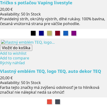
Tričko s potlačou Vaping livestyle
Cena
20,00 €
Availability:
50 In Stock
Pravidelný strih, okrúhly výstrih, dlhé rukávy. 100% bavlna,
česaná vnútorná strana pre väčšie pohodlie.
Čierna
Námorníctvo
Khaki
Burgundsko
Džínsy
Fialová
Vložiť do košíka
Add to wishlist
Add to compare
Rýchly náhľad
Vlastný emblém TEQ, logo TEQ, auto dekor TEQ
Cena
20,00 €
Availability:
50 In Stock
Farba tejto značky má zvýšenú odolnosť! je to hliníková
značka! nie nálepka! nedá sa ohnúť!
Červená
Čierna