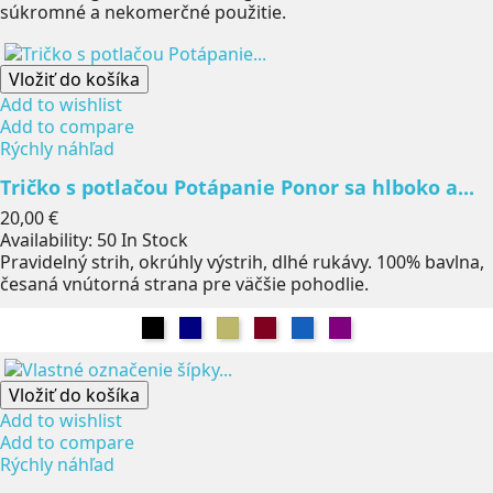
súkromné a nekomerčné použitie.
Vložiť do košíka
Add to wishlist
Add to compare
Rýchly náhľad
Tričko s potlačou Potápanie Ponor sa hlboko a...
Cena
20,00 €
Availability:
50 In Stock
Pravidelný strih, okrúhly výstrih, dlhé rukávy. 100% bavlna,
česaná vnútorná strana pre väčšie pohodlie.
Čierna
Námorníctvo
Khaki
Burgundsko
Džínsy
Fialová
Vložiť do košíka
Add to wishlist
Add to compare
Rýchly náhľad