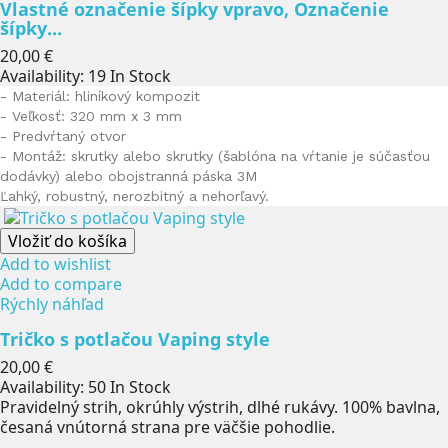
Vlastné označenie šípky vpravo, Označenie
šípky...
Cena
20,00 €
Availability:
19 In Stock
- Materiál: hliníkový kompozit
- Veľkosť: 320 mm x 3 mm
- Predvŕtaný otvor
-
Montáž: skrutky alebo skrutky (šablóna na vŕtanie je súčasťou
dodávky) alebo
obojstranná páska 3M
Ľahký, robustný, nerozbitný a nehorľavý.
Vložiť do košíka
Add to wishlist
Add to compare
Rýchly náhľad
Tričko s potlačou Vaping style
Cena
20,00 €
Availability:
50 In Stock
Pravidelný strih, okrúhly výstrih, dlhé rukávy. 100% bavlna,
česaná vnútorná strana pre väčšie pohodlie.