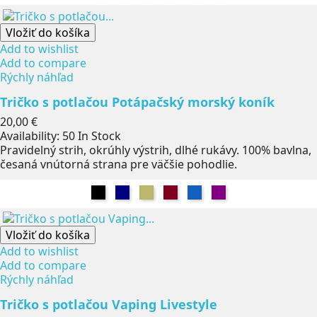
Vložiť do košíka
Add to wishlist
Add to compare
Rýchly náhľad
Tričko s potlačou Potápačský morský koník
Cena
20,00 €
Availability:
50 In Stock
Pravidelný strih, okrúhly výstrih, dlhé rukávy. 100% bavlna,
česaná vnútorná strana pre väčšie pohodlie.
Čierna
Námorníctvo
Khaki
Burgundsko
Džínsy
Fialová
Vložiť do košíka
Add to wishlist
Add to compare
Rýchly náhľad
Tričko s potlačou Vaping Livestyle