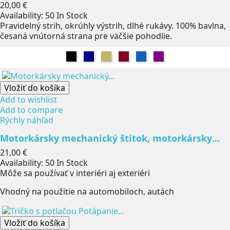
Cena
20,00 €
Availability:
50 In Stock
Pravidelný strih, okrúhly výstrih, dlhé rukávy. 100% bavlna,
česaná vnútorná strana pre väčšie pohodlie.
Čierna
Námorníctvo
Khaki
Burgundsko
Džínsy
Fialová
Vložiť do košíka
Add to wishlist
Add to compare
Rýchly náhľad
Motorkársky mechanický štítok, motorkársky...
Cena
21,00 €
Availability:
50 In Stock
Môže sa používať v interiéri aj exteriéri
Vhodný na použitie na automobiloch, autách
Vložiť do košíka