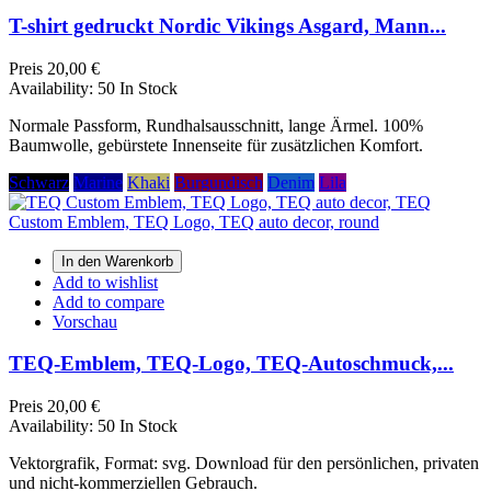
T-shirt gedruckt Nordic Vikings Asgard, Mann...
Preis
20,00 €
Availability:
50 In Stock
Normale Passform, Rundhalsausschnitt, lange Ärmel. 100%
Baumwolle, gebürstete Innenseite für zusätzlichen Komfort.
Schwarz
Marine
Khaki
Burgundisch
Denim
Lila
In den Warenkorb
Add to wishlist
Add to compare
Vorschau
TEQ-Emblem, TEQ-Logo, TEQ-Autoschmuck,...
Preis
20,00 €
Availability:
50 In Stock
Vektorgrafik, Format: svg. Download für den persönlichen, privaten
und nicht-kommerziellen Gebrauch.