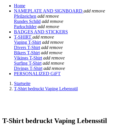
Home
NAMEPLATE AND SIGNBOARD
add
remove
Pfeilzeichen
add
remove
Rundes Schild
add
remove
Parkschilder
add
remove
BADGES AND STICKERS
T-SHIRT
add
remove
Vaping T-Shirt
add
remove
Divers T-Shirt
add
remove
Bikers T-Shirt
add
remove
Vikings T-Shirt
add
remove
Surfing T-Shirt
add
remove
Divings T-Shirt
add
remove
PERSONALIZED GiFT
Startseite
T-Shirt bedruckt Vaping Lebensstil
T-Shirt bedruckt Vaping Lebensstil