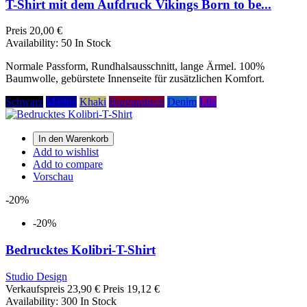
T-Shirt mit dem Aufdruck Vikings Born to be...
Preis
20,00 €
Availability:
50 In Stock
Normale Passform, Rundhalsausschnitt, lange Ärmel. 100%
Baumwolle, gebürstete Innenseite für zusätzlichen Komfort.
Schwarz
Marine
Khaki
Burgundisch
Denim
Lila
In den Warenkorb
Add to wishlist
Add to compare
Vorschau
-20%
-20%
Bedrucktes Kolibri-T-Shirt
Studio Design
Verkaufspreis
23,90 €
Preis
19,12 €
Availability:
300 In Stock