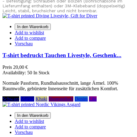
-
Befestigung: Schrauben oder Bolzen (Bohrschablone im
Lieferumfang enthalten) oder
3M-Klebeband (doppelseitig)
Leicht, stabil, bruchsicher und nicht brennbar.
In den Warenkorb
Add to wishlist
Add to compare
Vorschau
T-shirt bedruckt Tauchen Livestyle, Geschenk...
Preis
20,00 €
Availability:
50 In Stock
Normale Passform, Rundhalsausschnitt, lange Ärmel. 100%
Baumwolle, gebürstete Innenseite für zusätzlichen Komfort.
Schwarz
Marine
Khaki
Burgundisch
Denim
Lila
In den Warenkorb
Add to wishlist
Add to compare
Vorschau