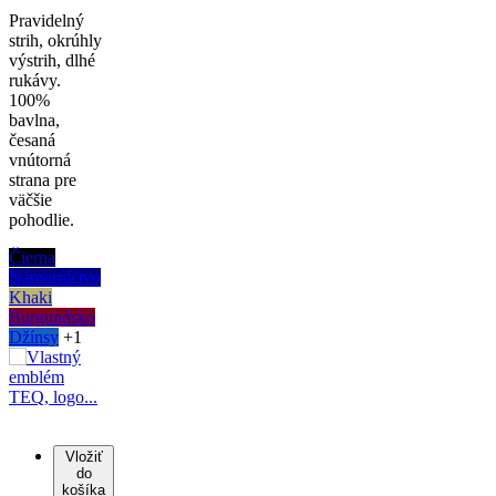
Pravidelný
strih, okrúhly
výstrih, dlhé
rukávy.
100%
bavlna,
česaná
vnútorná
strana pre
väčšie
pohodlie.
Čierna
Námorníctvo
Khaki
Burgundsko
Džínsy
+1
Vložiť
do
košíka