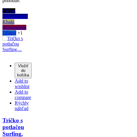
pohodlie.
Čierna
Námorníctvo
Khaki
Burgundsko
Džínsy
+1
Vložiť
do
košíka
Add to
wishlist
Add to
compare
Rýchly
náhľad
Tričko s
potlačou
Surfing,