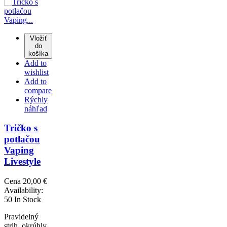
Vložiť
do
košíka
Add to
wishlist
Add to
compare
Rýchly
náhľad
Tričko s
potlačou
Vaping
Livestyle
Cena
20,00 €
Availability:
50 In Stock
Pravidelný
strih, okrúhly