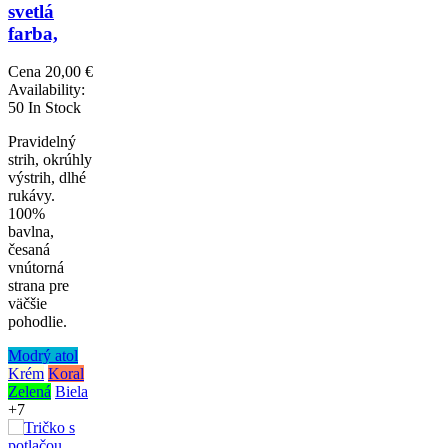
svetlá
farba,
Cena
20,00 €
Availability:
50 In Stock
Pravidelný
strih, okrúhly
výstrih, dlhé
rukávy.
100%
bavlna,
česaná
vnútorná
strana pre
väčšie
pohodlie.
Modrý atol
Krém
Koral
Zelená
Biela
+7