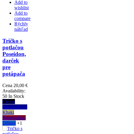
Add to
wishlist
Add to
compare
Rýchly
náhľad
Tričko s
potlačou
Poseidon,
darček
pre
potápača
Cena
20,00 €
Availability:
50 In Stock
Čierna
Námorníctvo
Khaki
Burgundsko
Džínsy
+1