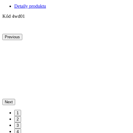
Detaily produktu
Kód
4wd01
Previous
Next
1
2
3
4