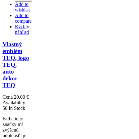
Add to
wishlist
Add to
compare
Rýchly
náhľad
Vlastný
emblém
TEQ, logo
TEQ,
auto
dekor
TEQ
Cena
20,00 €
Availability:
50 In Stock
Farba tejto
značky má
zvýšenú
odolnosť! je