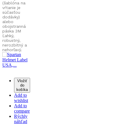
(šablóna na
vŕtanie je
súčasťou
dodávky)
alebo
obojstranná
páska 3M
Ľahký,
robustný,
nerozbitný a
nehorľavý.
Vložiť
do
košíka
Add to
wishlist
Add to
compare
Rýchly
náhľad