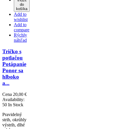
Vložiť
do
košíka
Add to
wishlist
Add to
compare
Rýchly
náhľad
Tričko s
potlačou
Potápanie
Ponor sa
hlboko
a...
Cena
20,00 €
Availability:
50 In Stock
Pravidelný
strih, okrúhly
výstrih, dlhé