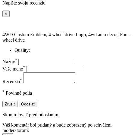
Napíšte svoju recenziu
×
4WD Custom Emblem, 4 wheel drive Logo, 4wd auto decor, Four-
wheel drive
Quality:
*
Názov
*
Vaše meno
*
Recenzia
*
Povinné polia
Zrušiť
Odoslať
Skontrolovať pred odoslaním
Váš komentár bol pridaný a bude zobrazený po schválení
moderátorom.