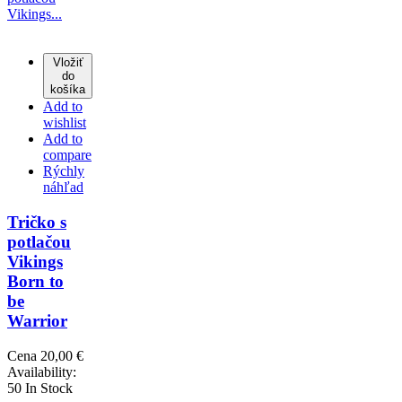
Vložiť
do
košíka
Add to
wishlist
Add to
compare
Rýchly
náhľad
Tričko s
potlačou
Vikings
Born to
be
Warrior
Cena
20,00 €
Availability:
50 In Stock