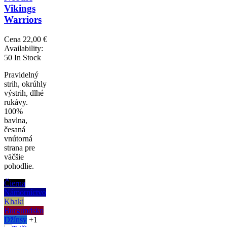
Vikings
Warriors
Cena
22,00 €
Availability:
50 In Stock
Pravidelný
strih, okrúhly
výstrih, dlhé
rukávy.
100%
bavlna,
česaná
vnútorná
strana pre
väčšie
pohodlie.
Čierna
Námorníctvo
Khaki
Burgundsko
Džínsy
+1