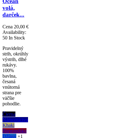
Oceán
volá,
darček...
Cena
20,00 €
Availability:
50 In Stock
Pravidelný
strih, okrúhly
výstrih, dlhé
rukávy.
100%
bavlna,
česaná
vnútorná
strana pre
väčšie
pohodlie.
Čierna
Námorníctvo
Khaki
Burgundsko
Džínsy
+1