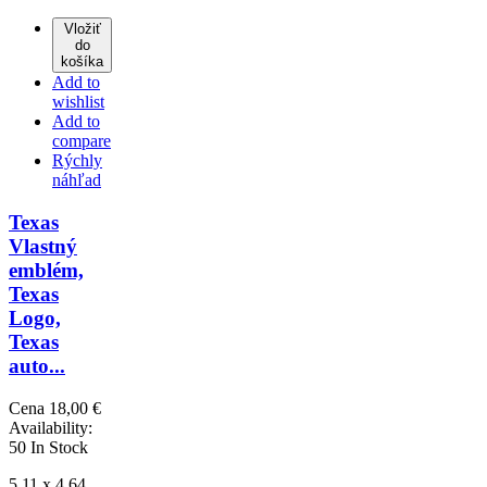
Vložiť
do
košíka
Add to
wishlist
Add to
compare
Rýchly
náhľad
Texas
Vlastný
emblém,
Texas
Logo,
Texas
auto...
Cena
18,00 €
Availability:
50 In Stock
5,11 x 4,64