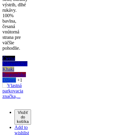
výstrih, dlhé
rukávy.
100%
bavlna,
česaná
vnútorná
strana pre
väčšie
pohodlie.
Čierna
Námorníctvo
Khaki
Burgundsko
Džínsy
+1
Vložiť
do
košíka
Add to
wishlist