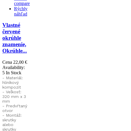
compare
Rýchly
náhľad
Vlastné
červené
okrúhle
znamenie,
Okrúhle...
Cena
22,00 €
Availability:
5 In Stock
- Materiál:
hliníkový
kompozit
- Veľkosť:
320 mm x 3
mm
- Predvŕtaný
otvor
-
Montáž:
skrutky
alebo
skrutky