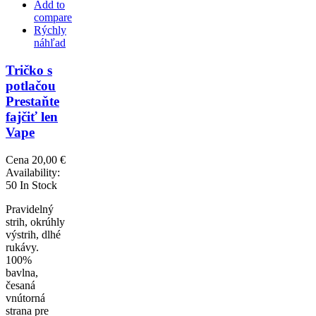
Add to
compare
Rýchly
náhľad
Tričko s
potlačou
Prestaňte
fajčiť len
Vape
Cena
20,00 €
Availability:
50 In Stock
Pravidelný
strih, okrúhly
výstrih, dlhé
rukávy.
100%
bavlna,
česaná
vnútorná
strana pre