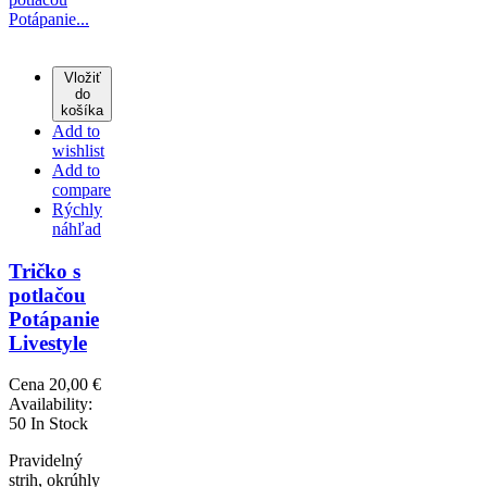
Vložiť
do
košíka
Add to
wishlist
Add to
compare
Rýchly
náhľad
Tričko s
potlačou
Potápanie
Livestyle
Cena
20,00 €
Availability:
50 In Stock
Pravidelný
strih, okrúhly