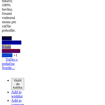
rukávy.
100%
bavlna,
česaná
vnútorná
strana pre
väčšie
pohodlie.
Čierna
Námorníctvo
Khaki
Burgundsko
Džínsy
+1
Vložiť
do
košíka
Add to
wishlist
Add to
compare