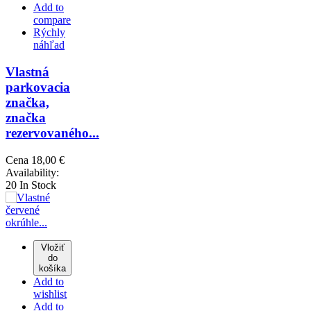
Add to
compare
Rýchly
náhľad
Vlastná
parkovacia
značka,
značka
rezervovaného...
Cena
18,00 €
Availability:
20 In Stock
Vložiť
do
košíka
Add to
wishlist
Add to