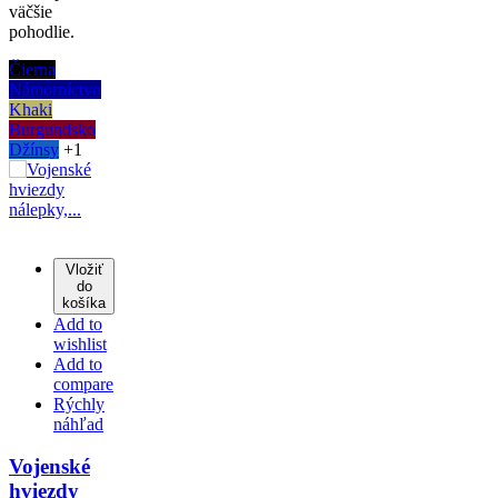
väčšie
pohodlie.
Čierna
Námorníctvo
Khaki
Burgundsko
Džínsy
+1
Vložiť
do
košíka
Add to
wishlist
Add to
compare
Rýchly
náhľad
Vojenské
hviezdy