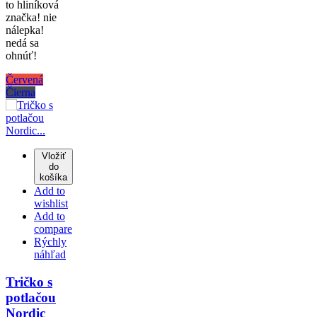
to hliníková
značka! nie
nálepka!
nedá sa
ohnúť!
Červená
Čierna
Vložiť
do
košíka
Add to
wishlist
Add to
compare
Rýchly
náhľad
Tričko s
potlačou
Nordic