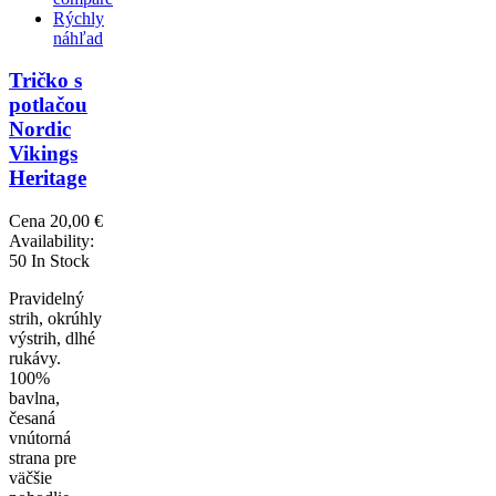
Rýchly
náhľad
Tričko s
potlačou
Nordic
Vikings
Heritage
Cena
20,00 €
Availability:
50 In Stock
Pravidelný
strih, okrúhly
výstrih, dlhé
rukávy.
100%
bavlna,
česaná
vnútorná
strana pre
väčšie