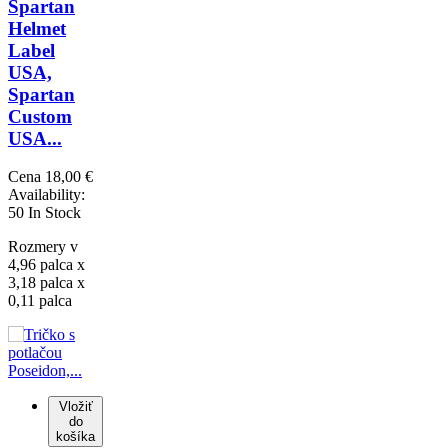
Spartan
Helmet
Label
USA,
Spartan
Custom
USA...
Cena
18,00 €
Availability:
50 In Stock
Rozmery v
4,96 palca x
3,18 palca x
0,11 palca
Vložiť
do
košíka