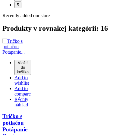
5
Recently added our store
Produkty v rovnakej kategórii: 16
Vložiť
do
košíka
Add to
wishlist
Add to
compare
Rýchly
náhľad
Tričko s
potlačou
Potápanie